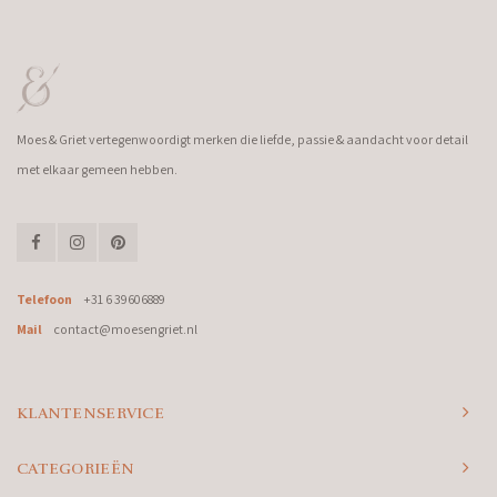
Moes & Griet vertegenwoordigt merken die liefde, passie & aandacht voor detail
met elkaar gemeen hebben.
Telefoon
+31 6 39606889
Mail
contact@moesengriet.nl
KLANTENSERVICE
CATEGORIEËN