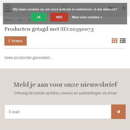
0
Wij slaan cookies op om onze website te verbeteren. Is dat akkoord?
MENU
JA
NEE
Meer over cookies »
Home
Tags
!ID:20590073
Producten getagd met !ID:20590073
Filters
Geen producten gevonden!...
Meld je aan voor onze nieuwsbrief
Ontvang de laatste updates, nieuws en aanbiedingen via email