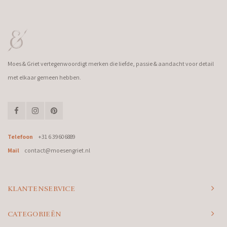
Moes & Griet vertegenwoordigt merken die liefde, passie & aandacht voor detail
met elkaar gemeen hebben.
Telefoon
+31 6 39606889
Mail
contact@moesengriet.nl
KLANTENSERVICE
CATEGORIEËN