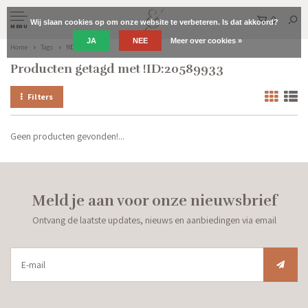
0
Wij slaan cookies op om onze website te verbeteren. Is dat akkoord?
MENU
JA
NEE
Meer over cookies »
Home
Tags
!ID:20589933
Producten getagd met !ID:20589933
Filters
Geen producten gevonden!...
Meld je aan voor onze nieuwsbrief
Ontvang de laatste updates, nieuws en aanbiedingen via email