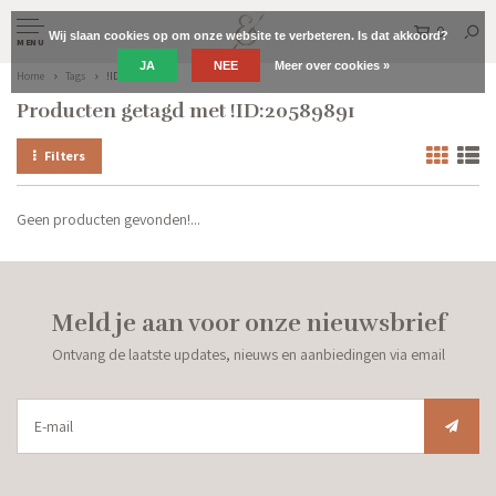
0
Wij slaan cookies op om onze website te verbeteren. Is dat akkoord?
MENU
JA
NEE
Meer over cookies »
Home
Tags
!ID:20589891
Producten getagd met !ID:20589891
Filters
Geen producten gevonden!...
Meld je aan voor onze nieuwsbrief
Ontvang de laatste updates, nieuws en aanbiedingen via email