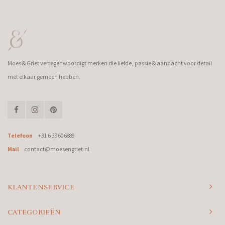
Moes & Griet vertegenwoordigt merken die liefde, passie & aandacht voor detail
met elkaar gemeen hebben.
Telefoon
+31 6 39606889
Mail
contact@moesengriet.nl
KLANTENSERVICE
CATEGORIEËN