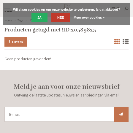
0
Wij slaan cookies op om onze website te verbeteren. Is dat akkoord?
MENU
JA
NEE
Meer over cookies »
Home
Tags
!ID:20589825
Producten getagd met !ID:20589825
Filters
Geen producten gevonden!...
Meld je aan voor onze nieuwsbrief
Ontvang de laatste updates, nieuws en aanbiedingen via email