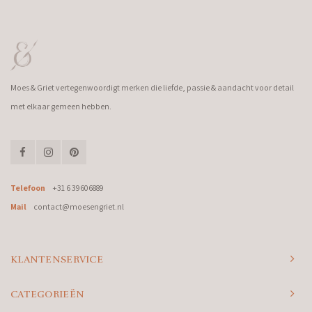
Moes & Griet vertegenwoordigt merken die liefde, passie & aandacht voor detail
met elkaar gemeen hebben.
Telefoon
+31 6 39606889
Mail
contact@moesengriet.nl
KLANTENSERVICE
CATEGORIEËN