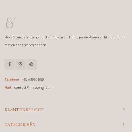
Moes & Griet vertegenwoordigt merken die liefde, passie & aandacht voor detail
met elkaar gemeen hebben.
Telefoon
+31 6 39606889
Mail
contact@moesengriet.nl
KLANTENSERVICE
CATEGORIEËN