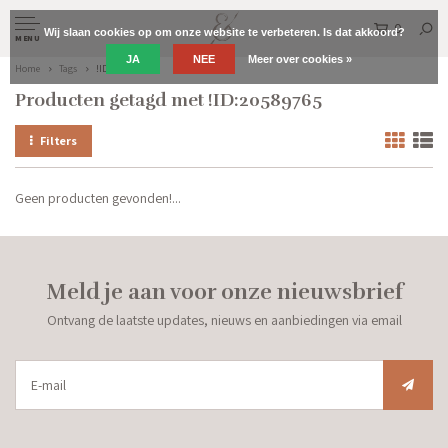
0
Wij slaan cookies op om onze website te verbeteren. Is dat akkoord?
MENU
JA
NEE
Meer over cookies »
Home
Tags
!ID:20589765
Producten getagd met !ID:20589765
Filters
Geen producten gevonden!...
Meld je aan voor onze nieuwsbrief
Ontvang de laatste updates, nieuws en aanbiedingen via email