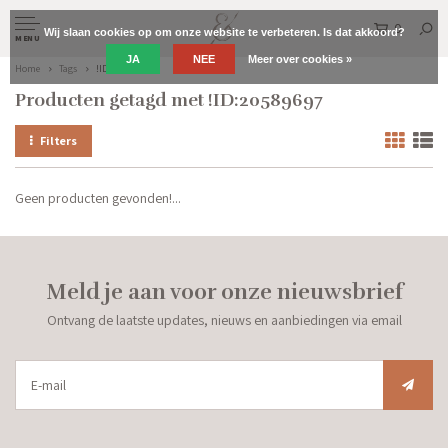
0
Wij slaan cookies op om onze website te verbeteren. Is dat akkoord?
MENU
JA
NEE
Meer over cookies »
Home
Tags
!ID:20589697
Producten getagd met !ID:20589697
Filters
Geen producten gevonden!...
Meld je aan voor onze nieuwsbrief
Ontvang de laatste updates, nieuws en aanbiedingen via email