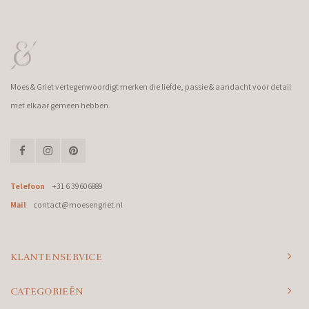
Moes & Griet vertegenwoordigt merken die liefde, passie & aandacht voor detail
met elkaar gemeen hebben.
Telefoon
+31 6 39606889
Mail
contact@moesengriet.nl
KLANTENSERVICE
CATEGORIEËN