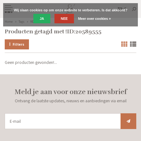
0
Wij slaan cookies op om onze website te verbeteren. Is dat akkoord?
MENU
JA
NEE
Meer over cookies »
Home
Tags
!ID:20589555
Producten getagd met !ID:20589555
Filters
Geen producten gevonden!...
Meld je aan voor onze nieuwsbrief
Ontvang de laatste updates, nieuws en aanbiedingen via email