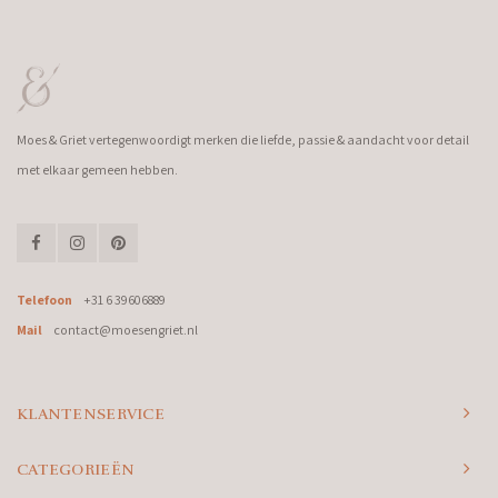
Moes & Griet vertegenwoordigt merken die liefde, passie & aandacht voor detail
met elkaar gemeen hebben.
Telefoon
+31 6 39606889
Mail
contact@moesengriet.nl
KLANTENSERVICE
CATEGORIEËN