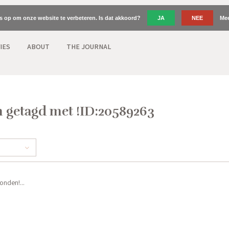
es op om onze website te verbeteren. Is dat akkoord?
JA
NEE
Mee
IES
ABOUT
THE JOURNAL
 getagd met !ID:20589263
nden!...