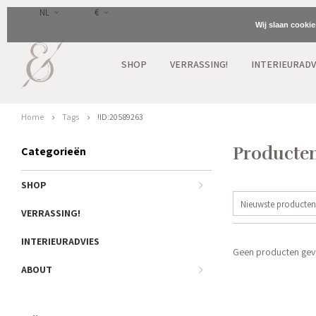
NL
€
Wij slaan cooki
SHOP
VERRASSING!
INTERIEURADV
Home
Tags
!ID:20589263
Producten
Categorieën
SHOP
Nieuwste producten
VERRASSING!
INTERIEURADVIES
Geen producten gevo
ABOUT