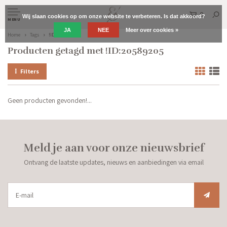
0
Wij slaan cookies op om onze website te verbeteren. Is dat akkoord?
MENU
JA
NEE
Meer over cookies »
Home
Tags
!ID:20589205
Producten getagd met !ID:20589205
Filters
Geen producten gevonden!...
Meld je aan voor onze nieuwsbrief
Ontvang de laatste updates, nieuws en aanbiedingen via email