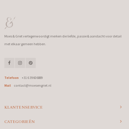
Moes & Griet vertegenwoordigt merken die liefde, passie & aandacht voor detail
met elkaar gemeen hebben.
Telefoon
+31 6 39606889
Mail
contact@moesengriet.nl
KLANTENSERVICE
CATEGORIEËN