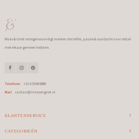
Moes & Griet vertegenwoordigt merken die liefde, passie & aandacht voor detail
met elkaar gemeen hebben.
Telefoon
+31 6 39606889
Mail
contact@moesengriet.nl
KLANTENSERVICE
CATEGORIEËN