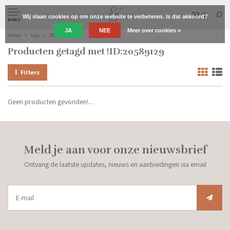
0
Wij slaan cookies op om onze website te verbeteren. Is dat akkoord?
MENU
JA
NEE
Meer over cookies »
Home
Tags
!ID:20589129
Producten getagd met !ID:20589129
Filters
Geen producten gevonden!...
Meld je aan voor onze nieuwsbrief
Ontvang de laatste updates, nieuws en aanbiedingen via email