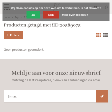
0
Wij slaan cookies op om onze website te verbeteren. Is dat akkoord?
MENU
JA
NEE
Meer over cookies »
Home
Tags
!ID:20589075
Producten getagd met !ID:20589075
Filters
Geen producten gevonden!...
Meld je aan voor onze nieuwsbrief
Ontvang de laatste updates, nieuws en aanbiedingen via email