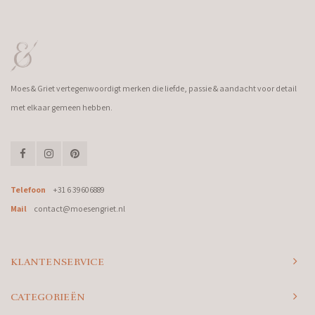
Moes & Griet vertegenwoordigt merken die liefde, passie & aandacht voor detail
met elkaar gemeen hebben.
Telefoon
+31 6 39606889
Mail
contact@moesengriet.nl
KLANTENSERVICE
CATEGORIEËN