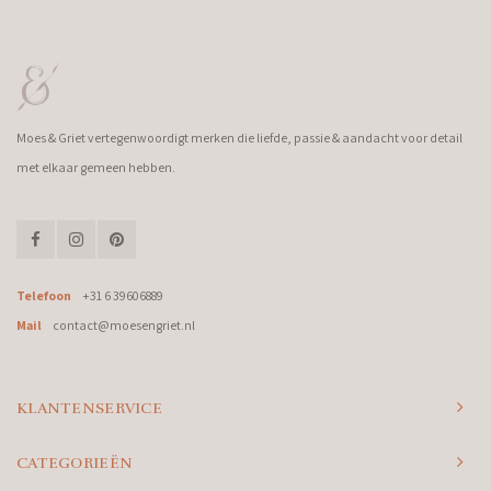
Moes & Griet vertegenwoordigt merken die liefde, passie & aandacht voor detail
met elkaar gemeen hebben.
Telefoon
+31 6 39606889
Mail
contact@moesengriet.nl
KLANTENSERVICE
CATEGORIEËN