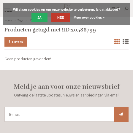
0
Wij slaan cookies op om onze website te verbeteren. Is dat akkoord?
MENU
JA
NEE
Meer over cookies »
Home
Tags
!ID:20588799
Producten getagd met !ID:20588799
Filters
Geen producten gevonden!...
Meld je aan voor onze nieuwsbrief
Ontvang de laatste updates, nieuws en aanbiedingen via email