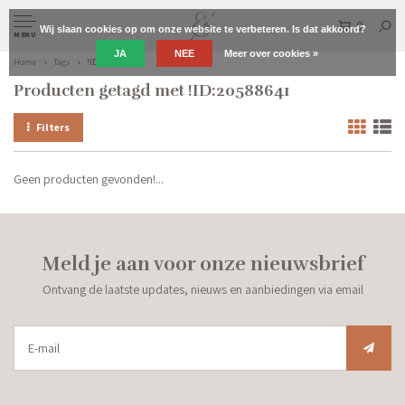
0
Wij slaan cookies op om onze website te verbeteren. Is dat akkoord?
MENU
JA
NEE
Meer over cookies »
Home
Tags
!ID:20588641
Producten getagd met !ID:20588641
Filters
Geen producten gevonden!...
Meld je aan voor onze nieuwsbrief
Ontvang de laatste updates, nieuws en aanbiedingen via email