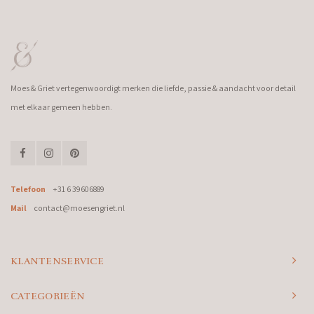
Moes & Griet vertegenwoordigt merken die liefde, passie & aandacht voor detail
met elkaar gemeen hebben.
Telefoon
+31 6 39606889
Mail
contact@moesengriet.nl
KLANTENSERVICE
CATEGORIEËN