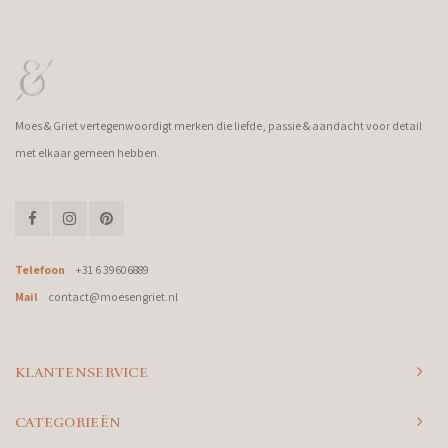
Moes & Griet vertegenwoordigt merken die liefde, passie & aandacht voor detail
met elkaar gemeen hebben.
Telefoon
+31 6 39606889
Mail
contact@moesengriet.nl
KLANTENSERVICE
CATEGORIEËN