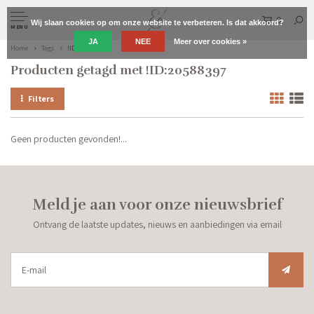
0
Wij slaan cookies op om onze website te verbeteren. Is dat akkoord?
MENU
JA
NEE
Meer over cookies »
Home
Tags
!ID:20588397
Producten getagd met !ID:20588397
Filters
Geen producten gevonden!...
Meld je aan voor onze nieuwsbrief
Ontvang de laatste updates, nieuws en aanbiedingen via email