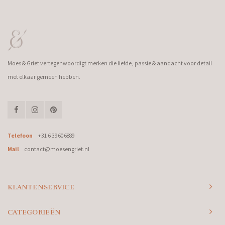
Moes & Griet vertegenwoordigt merken die liefde, passie & aandacht voor detail
met elkaar gemeen hebben.
Telefoon
+31 6 39606889
Mail
contact@moesengriet.nl
KLANTENSERVICE
CATEGORIEËN