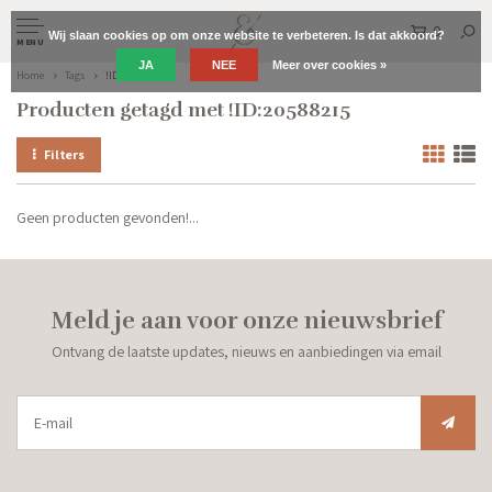
0
Wij slaan cookies op om onze website te verbeteren. Is dat akkoord?
MENU
JA
NEE
Meer over cookies »
Home
Tags
!ID:20588215
Producten getagd met !ID:20588215
Filters
Geen producten gevonden!...
Meld je aan voor onze nieuwsbrief
Ontvang de laatste updates, nieuws en aanbiedingen via email