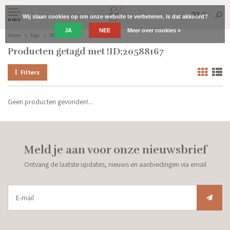
0
Wij slaan cookies op om onze website te verbeteren. Is dat akkoord?
MENU
JA
NEE
Meer over cookies »
Home
Tags
!ID:20588167
Producten getagd met !ID:20588167
Filters
Geen producten gevonden!...
Meld je aan voor onze nieuwsbrief
Ontvang de laatste updates, nieuws en aanbiedingen via email