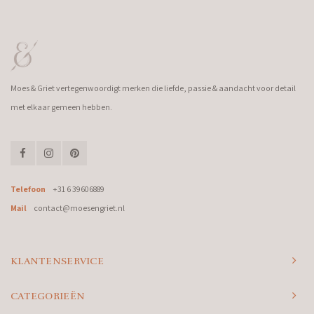
Moes & Griet vertegenwoordigt merken die liefde, passie & aandacht voor detail
met elkaar gemeen hebben.
Telefoon
+31 6 39606889
Mail
contact@moesengriet.nl
KLANTENSERVICE
CATEGORIEËN