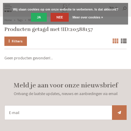
0
Wij slaan cookies op om onze website te verbeteren. Is dat akkoord?
MENU
JA
NEE
Meer over cookies »
Home
Tags
!ID:20588157
Producten getagd met !ID:20588157
Filters
Geen producten gevonden!...
Meld je aan voor onze nieuwsbrief
Ontvang de laatste updates, nieuws en aanbiedingen via email