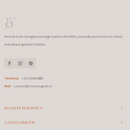
Moes & Griet vertegenwoordigt merken die liefde, passie & aandacht voor detail
met elkaar gemeen hebben.
Telefoon
+31 6 39606889
Mail
contact@moesengriet.nl
KLANTENSERVICE
CATEGORIEËN