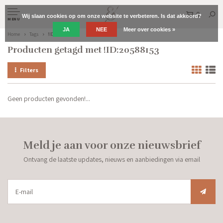
0
Wij slaan cookies op om onze website te verbeteren. Is dat akkoord?
MENU
JA
NEE
Meer over cookies »
Home
Tags
!ID:20588153
Producten getagd met !ID:20588153
Filters
Geen producten gevonden!...
Meld je aan voor onze nieuwsbrief
Ontvang de laatste updates, nieuws en aanbiedingen via email