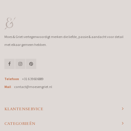
Moes & Griet vertegenwoordigt merken die liefde, passie & aandacht voor detail
met elkaar gemeen hebben.
Telefoon
+31 6 39606889
Mail
contact@moesengriet.nl
KLANTENSERVICE
CATEGORIEËN