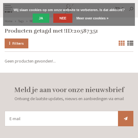
0
Wij slaan cookies op om onze website te verbeteren. Is dat akkoord?
MENU
JA
NEE
Meer over cookies »
Home
Tags
!ID:20587351
Producten getagd met !ID:20587351
Filters
Geen producten gevonden!...
Meld je aan voor onze nieuwsbrief
Ontvang de laatste updates, nieuws en aanbiedingen via email