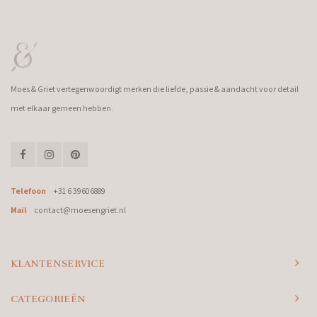
Moes & Griet vertegenwoordigt merken die liefde, passie & aandacht voor detail
met elkaar gemeen hebben.
Telefoon
+31 6 39606889
Mail
contact@moesengriet.nl
KLANTENSERVICE
CATEGORIEËN