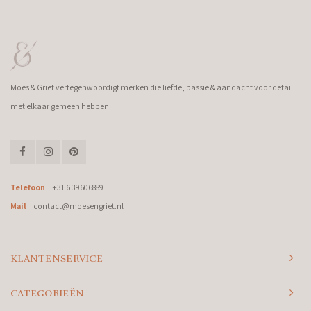
Moes & Griet vertegenwoordigt merken die liefde, passie & aandacht voor detail
met elkaar gemeen hebben.
Telefoon
+31 6 39606889
Mail
contact@moesengriet.nl
KLANTENSERVICE
CATEGORIEËN