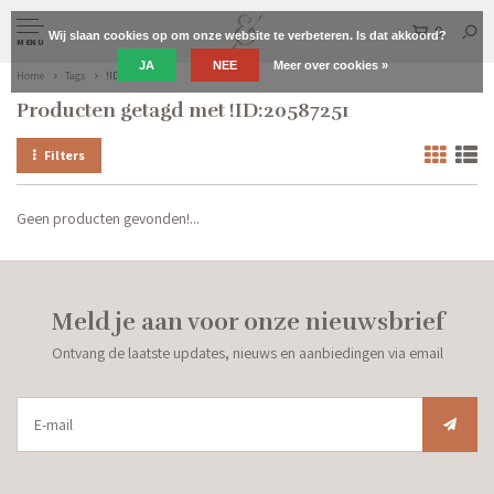
0
Wij slaan cookies op om onze website te verbeteren. Is dat akkoord?
MENU
JA
NEE
Meer over cookies »
Home
Tags
!ID:20587251
Producten getagd met !ID:20587251
Filters
Geen producten gevonden!...
Meld je aan voor onze nieuwsbrief
Ontvang de laatste updates, nieuws en aanbiedingen via email