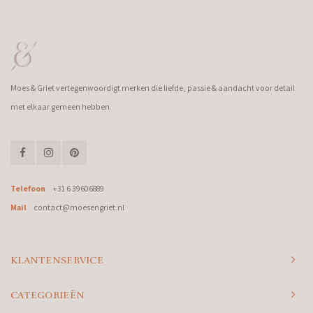
Moes & Griet vertegenwoordigt merken die liefde, passie & aandacht voor detail
met elkaar gemeen hebben.
Telefoon
+31 6 39606889
Mail
contact@moesengriet.nl
KLANTENSERVICE
CATEGORIEËN