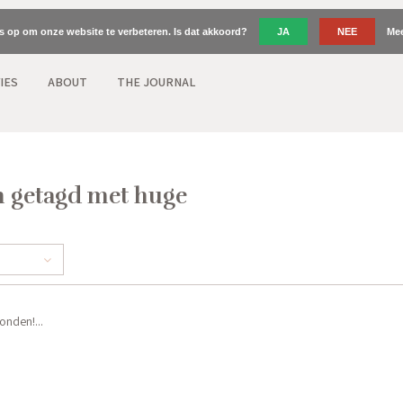
es op om onze website te verbeteren. Is dat akkoord?
JA
NEE
Mee
IES
ABOUT
THE JOURNAL
 getagd met huge
nden!...