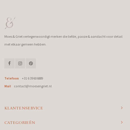
Moes & Griet vertegenwoordigt merken die liefde, passie & aandacht voor detail
met elkaar gemeen hebben.
Telefoon
+31 6 39606889
Mail
contact@moesengriet.nl
KLANTENSERVICE
CATEGORIEËN