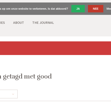
es op om onze website te verbeteren. Is dat akkoord?
JA
NEE
Mee
IES
ABOUT
THE JOURNAL
 getagd met good