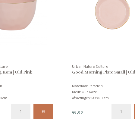
lture
Urban Nature Culture
 Kom | Old Pink
Good Morning Plate Small | Old
in
Materiaal: Porselein
Kleur: Oud Roze
 8 cm
Afmetingen: Ø9 x 0,1 cm
n de vaatwasser.
Product kan niet in de vaatwasser.
€6,00