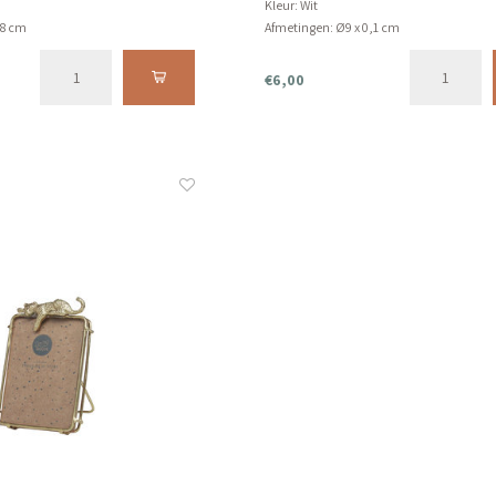
Kleur: Wit
 8 cm
Afmetingen: Ø9 x 0,1 cm
n de vaatwasser.
Product kan niet in de vaatwasser.
€6,00