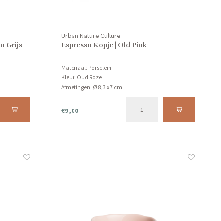
Urban Nature Culture
n Grijs
Espresso Kopje | Old Pink
Materiaal: Porselein
Kleur: Oud Roze
Afmetingen: Ø 8,3 x 7 cm
Product kan niet in de vaatwasser.
€9,00