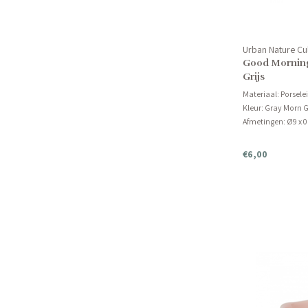
Urban Nature Cu
Good Morning 
Grijs
Materiaal: Porsele
Kleur: Gray Morn G
Afmetingen: Ø9 x 
Product kan niet i
€6,00