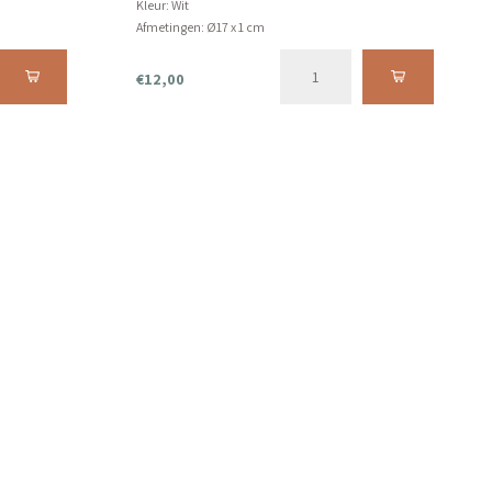
Kleur: Wit
Afmetingen: Ø17 x 1 cm
Product kan niet in de vaatwasser.
€12,00