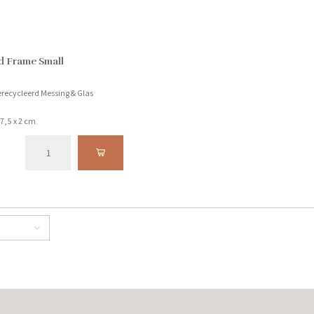
d Frame Small
erecycleerd Messing & Glas
 7,5 x 2 cm