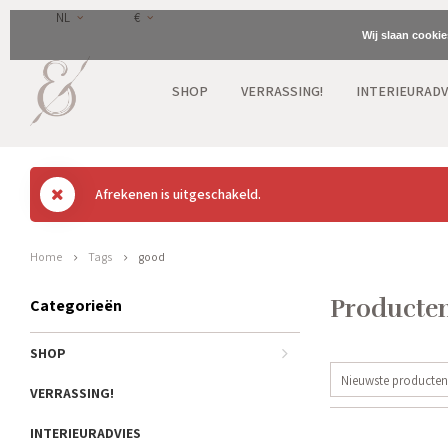
NL
€
Wij slaan cooki
SHOP
VERRASSING!
INTERIEURADV
Afrekenen is uitgeschakeld.
Home
Tags
good
Producten
Categorieën
SHOP
Nieuwste producten
VERRASSING!
INTERIEURADVIES