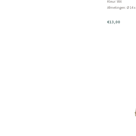
Kleur: Wit
Afmetingen: Ø 14 x
Product kan niet i
€13,00