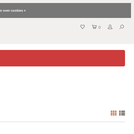
r over cookies »
0