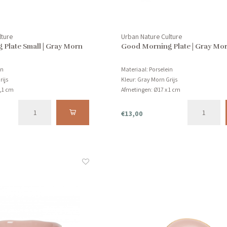
lture
Urban Nature Culture
Plate Small | Gray Morn
Good Morning Plate | Gray Mor
in
Materiaal: Porselein
rijs
Kleur: Gray Morn Grijs
0,1 cm
Afmetingen: Ø17 x 1 cm
n de vaatwasser.
Product kan niet in de vaatwasser.
€13,00