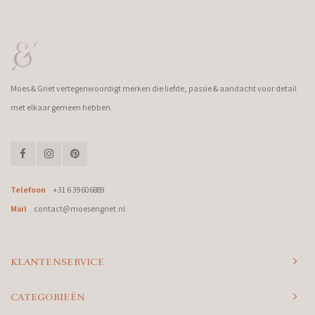
Moes & Griet vertegenwoordigt merken die liefde, passie & aandacht voor detail
met elkaar gemeen hebben.
Telefoon
+31 6 39606889
Mail
contact@moesengriet.nl
KLANTENSERVICE
CATEGORIEËN