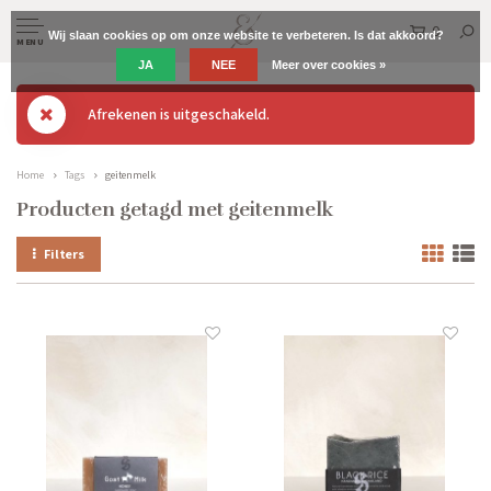
0
Wij slaan cookies op om onze website te verbeteren. Is dat akkoord?
MENU
JA
NEE
Meer over cookies »
Afrekenen is uitgeschakeld.
Home
Tags
geitenmelk
Producten getagd met geitenmelk
Filters