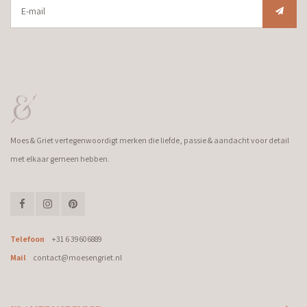
Moes & Griet vertegenwoordigt merken die liefde, passie & aandacht voor detail
met elkaar gemeen hebben.
Telefoon
+31 6 39606889
Mail
contact@moesengriet.nl