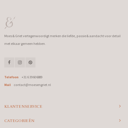
Moes & Griet vertegenwoordigt merken die liefde, passie & aandacht voor detail
met elkaar gemeen hebben.
Telefoon
+31 6 39606889
Mail
contact@moesengriet.nl
KLANTENSERVICE
CATEGORIEËN