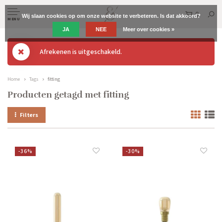
0
Wij slaan cookies op om onze website te verbeteren. Is dat akkoord?
MENU
JA
NEE
Meer over cookies »
Afrekenen is uitgeschakeld.
Home
Tags
fitting
Producten getagd met fitting
Filters
-36%
-30%