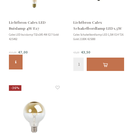
Lichtbron Calex LED
Lichtbron Calex
Buislamp 4W E27
Schakelbordlamp LED 1,5W
E14
Calex LED buislamp T32x185 4W E27 Gold
Calex Schakelbordlamp LED 1,5W E14 T26
425492
Gold 2100K 425000
€7,00
€3,50
€11,00
€5,00
-36%