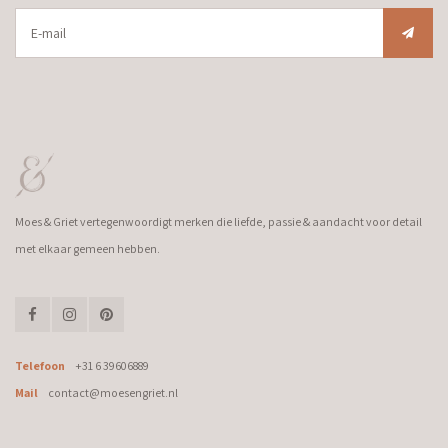
Moes & Griet vertegenwoordigt merken die liefde, passie & aandacht voor detail
met elkaar gemeen hebben.
Telefoon
+31 6 39606889
Mail
contact@moesengriet.nl