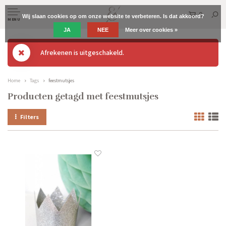
0
Wij slaan cookies op om onze website te verbeteren. Is dat akkoord?
MENU
JA
NEE
Meer over cookies »
Afrekenen is uitgeschakeld.
Home
Tags
feestmutsjes
Producten getagd met feestmutsjes
Filters