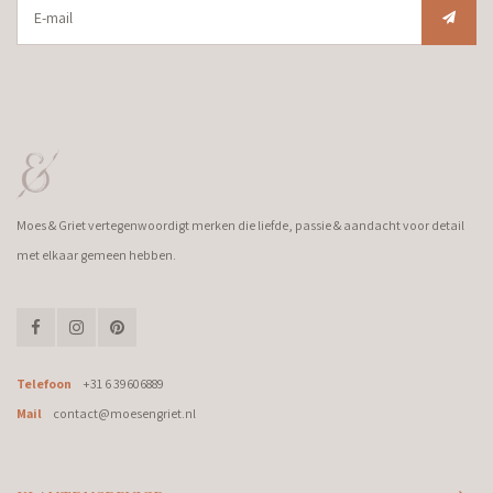
Moes & Griet vertegenwoordigt merken die liefde, passie & aandacht voor detail
met elkaar gemeen hebben.
Telefoon
+31 6 39606889
Mail
contact@moesengriet.nl