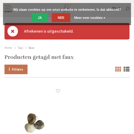
0
Wij slaan cookies op om onze website te verbeteren. Is dat akkoord?
MENU
JA
NEE
Meer over cookies »
Afrekenen is uitgeschakeld.
Home
Tags
faux
Producten getagd met faux
Filters