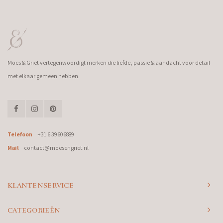
Moes & Griet vertegenwoordigt merken die liefde, passie & aandacht voor detail
met elkaar gemeen hebben.
Telefoon
+31 6 39606889
Mail
contact@moesengriet.nl
KLANTENSERVICE
CATEGORIEËN