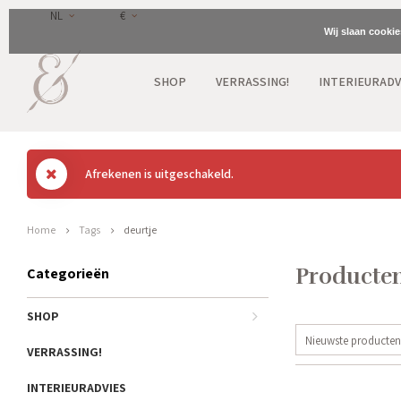
NL
€
Wij slaan cooki
SHOP
VERRASSING!
INTERIEURADV
Afrekenen is uitgeschakeld.
Home
Tags
deurtje
Producten
Categorieën
SHOP
Nieuwste producten
VERRASSING!
INTERIEURADVIES