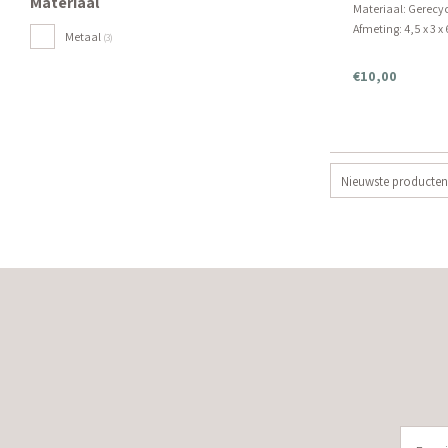
Materiaal
Materiaal: Gerecy
Afmeting: 4,5 x 3 x
Metaal
(3)
Zijde: Links
€10,00
Nieuwste producten