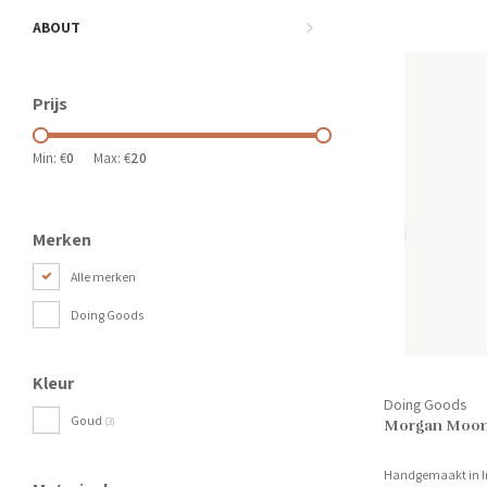
ABOUT
Prijs
Min: €
0
Max: €
20
Merken
Alle merken
Doing Goods
Kleur
Doing Goods
Goud
(3)
Morgan Moon
Handgemaakt in I