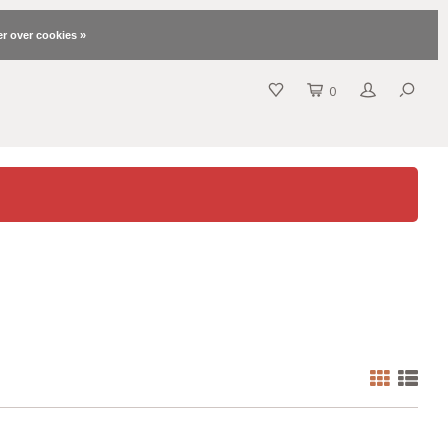
r over cookies »
0