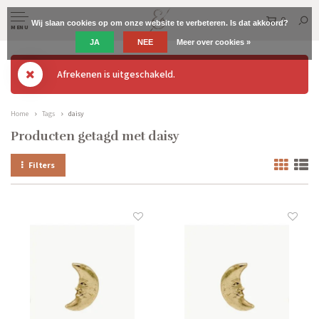
0
Wij slaan cookies op om onze website te verbeteren. Is dat akkoord?
MENU
JA
NEE
Meer over cookies »
Afrekenen is uitgeschakeld.
Home
Tags
daisy
Producten getagd met daisy
Filters