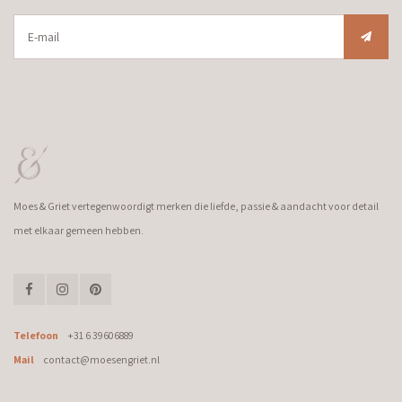
Moes & Griet vertegenwoordigt merken die liefde, passie & aandacht voor detail
met elkaar gemeen hebben.
Telefoon
+31 6 39606889
Mail
contact@moesengriet.nl