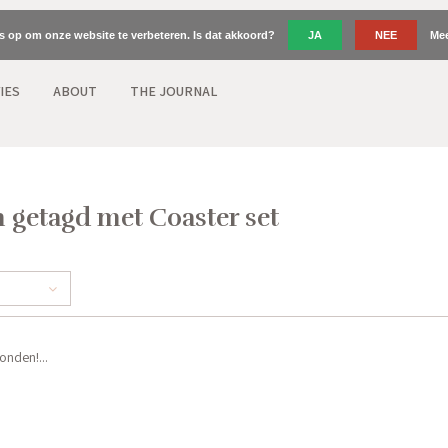
es op om onze website te verbeteren. Is dat akkoord?
JA
NEE
Mee
IES
ABOUT
THE JOURNAL
 getagd met Coaster set
nden!...