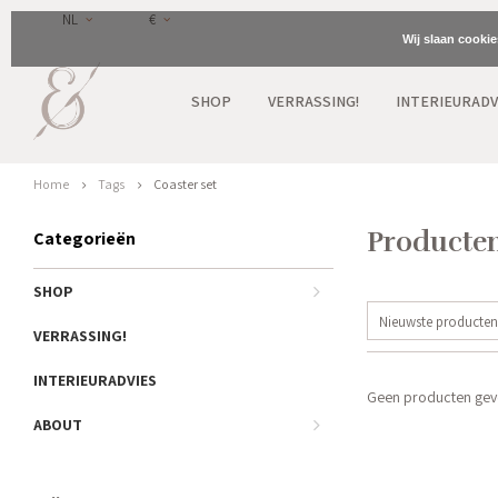
NL
€
Wij slaan cooki
SHOP
VERRASSING!
INTERIEURADV
Home
Tags
Coaster set
Producten
Categorieën
SHOP
Nieuwste producten
VERRASSING!
INTERIEURADVIES
Geen producten gevo
ABOUT