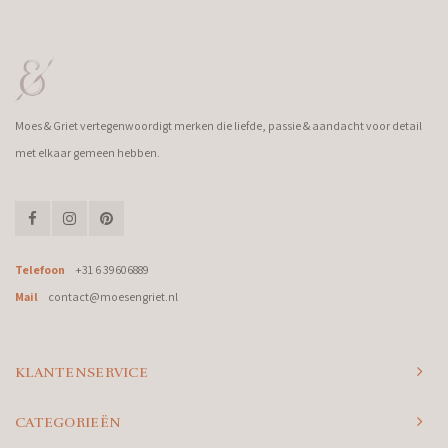
Moes & Griet vertegenwoordigt merken die liefde, passie & aandacht voor detail
met elkaar gemeen hebben.
Telefoon
+31 6 39606889
Mail
contact@moesengriet.nl
KLANTENSERVICE
CATEGORIEËN