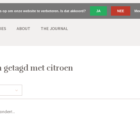
es op om onze website te verbeteren. Is dat akkoord?
JA
NEE
Mee
IES
ABOUT
THE JOURNAL
 getagd met citroen
nden!...