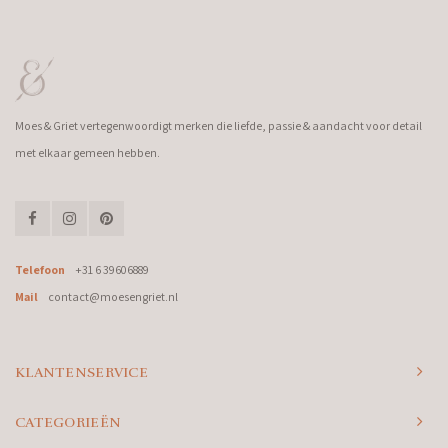
Moes & Griet vertegenwoordigt merken die liefde, passie & aandacht voor detail
met elkaar gemeen hebben.
Telefoon
+31 6 39606889
Mail
contact@moesengriet.nl
KLANTENSERVICE
CATEGORIEËN