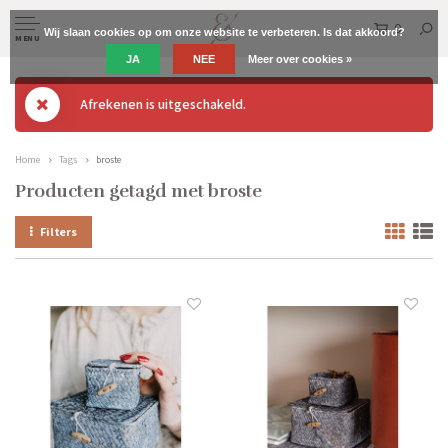
0
Wij slaan cookies op om onze website te verbeteren. Is dat akkoord?
MENU
JA
NEE
Meer over cookies »
Afrekenen is uitgeschakeld.
Home
Tags
broste
Producten getagd met broste
Filters