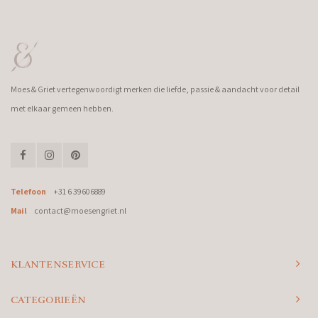
Moes & Griet vertegenwoordigt merken die liefde, passie & aandacht voor detail
met elkaar gemeen hebben.
Telefoon
+31 6 39606889
Mail
contact@moesengriet.nl
KLANTENSERVICE
CATEGORIEËN