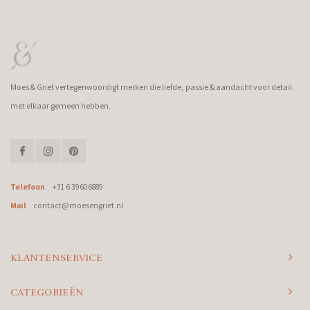
Moes & Griet vertegenwoordigt merken die liefde, passie & aandacht voor detail
met elkaar gemeen hebben.
Telefoon
+31 6 39606889
Mail
contact@moesengriet.nl
KLANTENSERVICE
CATEGORIEËN