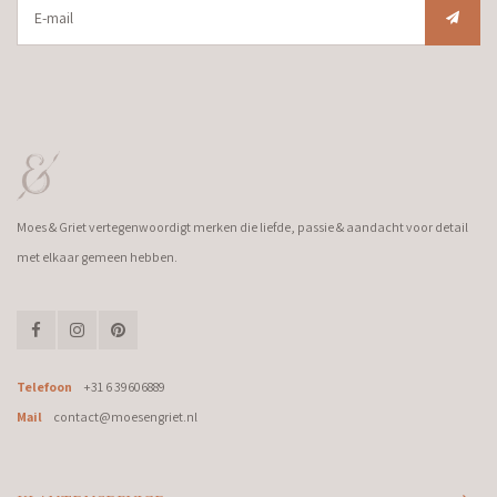
Moes & Griet vertegenwoordigt merken die liefde, passie & aandacht voor detail
met elkaar gemeen hebben.
Telefoon
+31 6 39606889
Mail
contact@moesengriet.nl