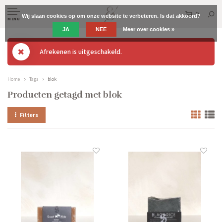
0
Wij slaan cookies op om onze website te verbeteren. Is dat akkoord?
MENU
JA
NEE
Meer over cookies »
Afrekenen is uitgeschakeld.
Home
Tags
blok
Producten getagd met blok
Filters