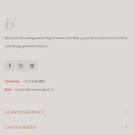
Moes & Griet vertegenwoordigt merken die liefde, passie & aandacht voor detail
met elkaar gemeen hebben.
Telefoon
+31 6 39606889
Mail
contact@moesengriet.nl
KLANTENSERVICE
CATEGORIEËN