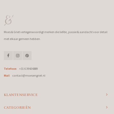
Moes & Griet vertegenwoordigt merken die liefde, passie & aandacht voor detail
met elkaar gemeen hebben.
Telefoon
+31 6 39606889
Mail
contact@moesengriet.nl
KLANTENSERVICE
CATEGORIEËN