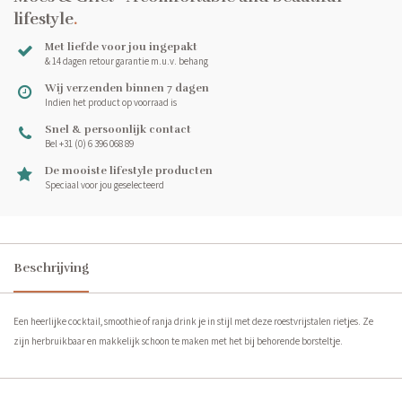
lifestyle
.
Met liefde voor jou ingepakt
& 14 dagen retour garantie m.u.v. behang
Wij verzenden binnen 7 dagen
Indien het product op voorraad is
Snel & persoonlijk contact
Bel +31 (0) 6 396 068 89
De mooiste lifestyle producten
Speciaal voor jou geselecteerd
Beschrijving
Een heerlijke cocktail, smoothie of ranja drink je in stijl met deze roestvrijstalen rietjes. Ze
zijn herbruikbaar en makkelijk schoon te maken met het bij behorende borsteltje.