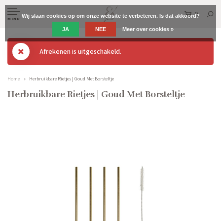
0
Wij slaan cookies op om onze website te verbeteren. Is dat akkoord?
MENU
JA
NEE
Meer over cookies »
Afrekenen is uitgeschakeld.
Home
Herbruikbare Rietjes | Goud Met Borsteltje
Herbruikbare Rietjes | Goud Met Borsteltje