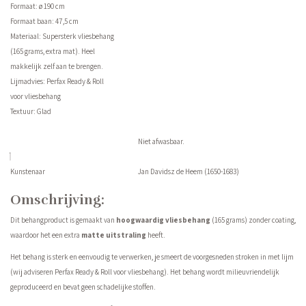
Formaat: ø 190 cm
Formaat baan: 47,5 cm
Materiaal: Supersterk vliesbehang
(165 grams, extra mat). Heel
makkelijk zelf aan te brengen.
Lijmadvies: Perfax Ready & Roll
voor vliesbehang
Textuur: Glad
Niet afwasbaar.
Kunstenaar
Jan Davidsz de Heem (1650-1683)
Omschrijving:
Dit behangproduct is gemaakt van
hoogwaardig vliesbehang
(165 grams) zonder coating,
waardoor het een extra
matte uitstraling
heeft.
Het behang is sterk en eenvoudig te verwerken, je smeert de voorgesneden stroken in met lijm
(wij adviseren Perfax Ready & Roll voor vliesbehang). Het behang wordt milieuvriendelijk
geproduceerd en bevat geen schadelijke stoffen.