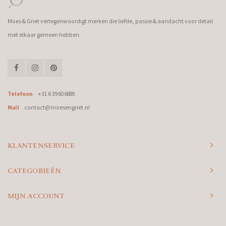
Moes & Griet vertegenwoordigt merken die liefde, passie & aandacht voor detail
met elkaar gemeen hebben.
Telefoon
+31 6 39606889
Mail
contact@moesengriet.nl
KLANTENSERVICE
CATEGORIEËN
MIJN ACCOUNT