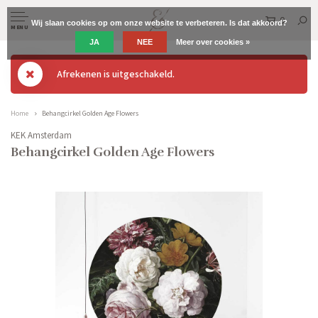
0
Wij slaan cookies op om onze website te verbeteren. Is dat akkoord?
MENU
JA
NEE
Meer over cookies »
Afrekenen is uitgeschakeld.
Home
Behangcirkel Golden Age Flowers
KEK Amsterdam
Behangcirkel Golden Age Flowers