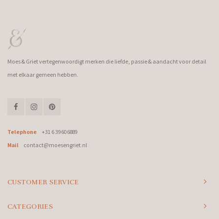
Moes & Griet vertegenwoordigt merken die liefde, passie & aandacht voor detail
met elkaar gemeen hebben.
Telephone
+31 6 39606889
Mail
contact@moesengriet.nl
CUSTOMER SERVICE
CATEGORIES