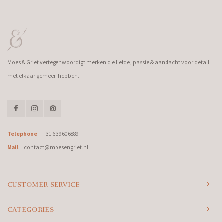
Moes & Griet vertegenwoordigt merken die liefde, passie & aandacht voor detail
met elkaar gemeen hebben.
Telephone
+31 6 39606889
Mail
contact@moesengriet.nl
CUSTOMER SERVICE
CATEGORIES