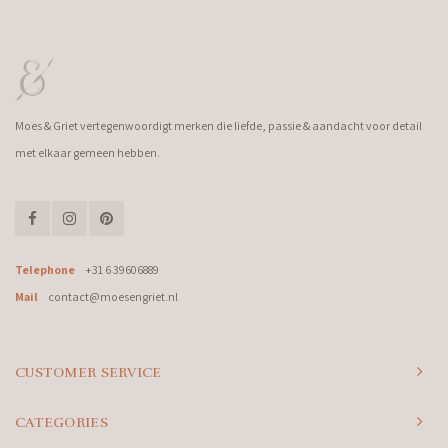
Moes & Griet vertegenwoordigt merken die liefde, passie & aandacht voor detail
met elkaar gemeen hebben.
Telephone
+31 6 39606889
Mail
contact@moesengriet.nl
CUSTOMER SERVICE
CATEGORIES