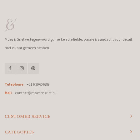
Moes & Griet vertegenwoordigt merken die liefde, passie & aandacht voor detail
met elkaar gemeen hebben.
Telephone
+31 6 39606889
Mail
contact@moesengriet.nl
CUSTOMER SERVICE
CATEGORIES