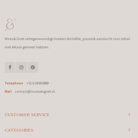
Moes & Griet vertegenwoordigt merken die liefde, passie & aandacht voor detail
met elkaar gemeen hebben.
Telephone
+31 6 39606889
Mail
contact@moesengriet.nl
CUSTOMER SERVICE
CATEGORIES