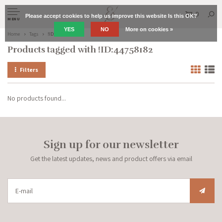
0
Please accept cookies to help us improve this website Is this OK?
MENU
YES
NO
More on cookies »
Home
Tags
!ID:44758182
Products tagged with !ID:44758182
Filters
No products found...
Sign up for our newsletter
Get the latest updates, news and product offers via email